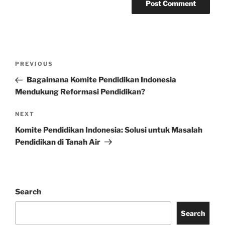
Post
Previous
PREVIOUS
navigation
Post
Bagaimana Komite Pendidikan Indonesia
Mendukung Reformasi Pendidikan?
Next
NEXT
Post
Komite Pendidikan Indonesia: Solusi untuk Masalah
Pendidikan di Tanah Air
Search
Search