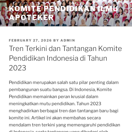
Skip
KOMITE PENDIDIKAN ILMU
to
APOTEKER
content
POSTED
FEBRUARY 27, 2026
BY
ADMIN
ON
Tren Terkini dan Tantangan Komite
Pendidikan Indonesia di Tahun
2023
Pendidikan merupakan salah satu pilar penting dalam
pembangunan suatu bangsa. Di Indonesia, Komite
Pendidikan memainkan peran krusial dalam
meningkatkan mutu pendidikan. Tahun 2023
menghadirkan berbagai tren dan tantangan baru bagi
komite ini. Artikel ini akan membahas secara
mendalam tren terkini yang memengaruhi pendidikan