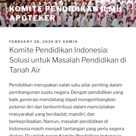
Skip
KOMITE PENDIDIKAN ILMU
to
APOTEKER
content
POSTED
FEBRUARY 28, 2026
BY
ADMIN
ON
Komite Pendidikan Indonesia:
Solusi untuk Masalah Pendidikan di
Tanah Air
Pendidikan merupakan salah satu pilar penting dalam
pembangunan suatu negara. Dengan pendidikan yang
baik, generasi mendatang dapat mengembangkan
potensi diri dan berkontribusi dalam menciptakan
masyarakat yang berdaulat, mandiri, dan
berkepribadian. Namun, masalah pendidikan di
Indonesia masih menjadi tantangan yang perlu segera