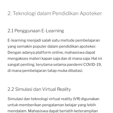
2. Teknologi dalam Pendidikan Apoteker
2.1 Penggunaan E-Learning
E-learning menjadi salah satu metode pembelajaran
yang semakin populer dalam pendidikan apoteker.
Dengan adanya platform online, mahasiswa dapat
mengakses materi kapan saja dan di mana saja. Hal ini
sangat penting, terutama selama pandemi COVID-19,
di mana pembelajaran tatap muka dibatasi.
2.2 Simulasi dan Virtual Reality
Simulasi dan teknologi virtual reality (VR) digunakan
untuk memberikan pengalaman belajar yang lebih
mendalam. Mahasiswa dapat berlatih keterampilan