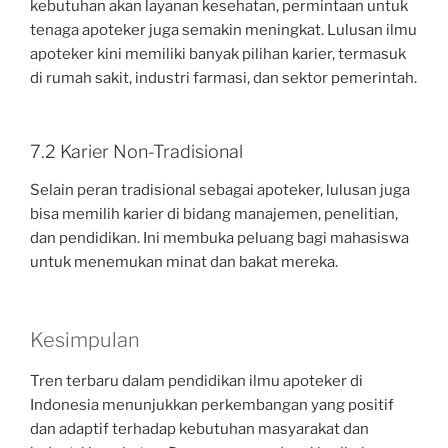
kebutuhan akan layanan kesehatan, permintaan untuk
tenaga apoteker juga semakin meningkat. Lulusan ilmu
apoteker kini memiliki banyak pilihan karier, termasuk
di rumah sakit, industri farmasi, dan sektor pemerintah.
7.2 Karier Non-Tradisional
Selain peran tradisional sebagai apoteker, lulusan juga
bisa memilih karier di bidang manajemen, penelitian,
dan pendidikan. Ini membuka peluang bagi mahasiswa
untuk menemukan minat dan bakat mereka.
Kesimpulan
Tren terbaru dalam pendidikan ilmu apoteker di
Indonesia menunjukkan perkembangan yang positif
dan adaptif terhadap kebutuhan masyarakat dan