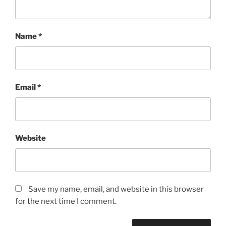
Name
*
Email
*
Website
Save my name, email, and website in this browser
for the next time I comment.