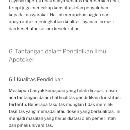
Layanan apotek tidak hanya sebatas memberikan obat,
tetapi juga mencakup konsultasi dan penyuluhan
kepada masyarakat. Hal ini merupakan bagian dari
upaya untuk meningkatkan kualitas layanan farmasi
dan kesehatan secara keseluruhan.
6. Tantangan dalam Pendidikan Ilmu
Apoteker
6.1 Kualitas Pendidikan
Meskipun banyak kemajuan yang telah dicapai, masih
ada tantangan dalam hal kualitas pendidikan di institusi
tertentu. Beberapa fakultas mungkin tidak memiliki
fasilitas yang memadai atau dosen yang berkualitas. Ini
menjadi masalah yang harus diatasi oleh pemerintah
dan pihak universitas.