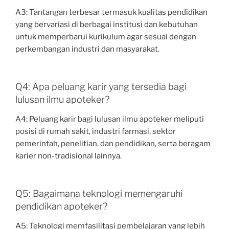
A3: Tantangan terbesar termasuk kualitas pendidikan
yang bervariasi di berbagai institusi dan kebutuhan
untuk memperbarui kurikulum agar sesuai dengan
perkembangan industri dan masyarakat.
Q4: Apa peluang karir yang tersedia bagi
lulusan ilmu apoteker?
A4: Peluang karir bagi lulusan ilmu apoteker meliputi
posisi di rumah sakit, industri farmasi, sektor
pemerintah, penelitian, dan pendidikan, serta beragam
karier non-tradisional lainnya.
Q5: Bagaimana teknologi memengaruhi
pendidikan apoteker?
A5: Teknologi memfasilitasi pembelajaran yang lebih