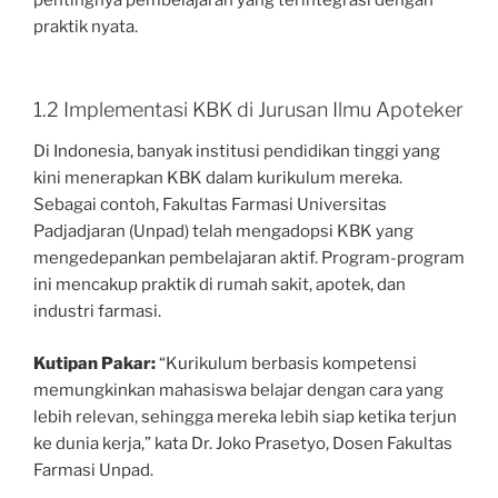
pentingnya pembelajaran yang terintegrasi dengan
praktik nyata.
1.2 Implementasi KBK di Jurusan Ilmu Apoteker
Di Indonesia, banyak institusi pendidikan tinggi yang
kini menerapkan KBK dalam kurikulum mereka.
Sebagai contoh, Fakultas Farmasi Universitas
Padjadjaran (Unpad) telah mengadopsi KBK yang
mengedepankan pembelajaran aktif. Program-program
ini mencakup praktik di rumah sakit, apotek, dan
industri farmasi.
Kutipan Pakar:
“Kurikulum berbasis kompetensi
memungkinkan mahasiswa belajar dengan cara yang
lebih relevan, sehingga mereka lebih siap ketika terjun
ke dunia kerja,” kata Dr. Joko Prasetyo, Dosen Fakultas
Farmasi Unpad.