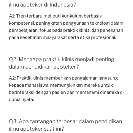
ilmu apoteker di Indonesia?
A1: Tren terbaru meliputi kurikulum berbasis
kompetensi, peningkatan penggunaan teknologi dalam
pembelajaran, fokus pada praktik klinis, dan penekanan
pada kesehatan masyarakat serta etika profesional.
Q2: Mengapa praktik klinis menjadi penting
dalam pendidikan apoteker?
A2: Praktik klinis memberikan pengalaman langsung
kepada mahasiswa, memungkinkan mereka untuk
berinteraksi dengan pasien dan memahami dinamika di
dunia nyata.
Q3: Apa tantangan terbesar dalam pendidikan
ilmu apoteker saat ini?