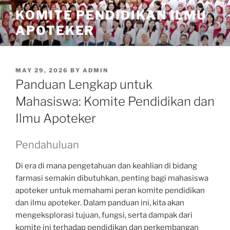
Skip
KOMITE PENDIDIKAN ILMU
to
APOTEKER
content
POSTED
MAY 29, 2026
BY
ADMIN
ON
Panduan Lengkap untuk
Mahasiswa: Komite Pendidikan dan
Ilmu Apoteker
Pendahuluan
Di era di mana pengetahuan dan keahlian di bidang
farmasi semakin dibutuhkan, penting bagi mahasiswa
apoteker untuk memahami peran komite pendidikan
dan ilmu apoteker. Dalam panduan ini, kita akan
mengeksplorasi tujuan, fungsi, serta dampak dari
komite ini terhadap pendidikan dan perkembangan