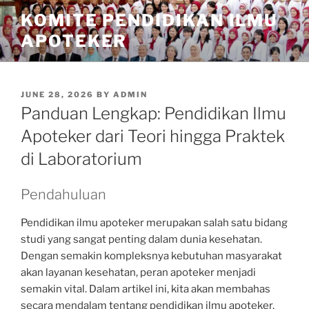
Skip
KOMITE PENDIDIKAN ILMU
to
APOTEKER
content
POSTED
JUNE 28, 2026
BY
ADMIN
ON
Panduan Lengkap: Pendidikan Ilmu
Apoteker dari Teori hingga Praktek
di Laboratorium
Pendahuluan
Pendidikan ilmu apoteker merupakan salah satu bidang
studi yang sangat penting dalam dunia kesehatan.
Dengan semakin kompleksnya kebutuhan masyarakat
akan layanan kesehatan, peran apoteker menjadi
semakin vital. Dalam artikel ini, kita akan membahas
secara mendalam tentang pendidikan ilmu apoteker,