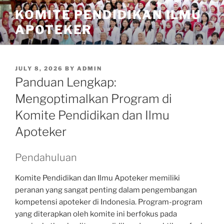
Skip
KOMITE PENDIDIKAN ILMU
to
APOTEKER
content
POSTED
JULY 8, 2026
BY
ADMIN
ON
Panduan Lengkap:
Mengoptimalkan Program di
Komite Pendidikan dan Ilmu
Apoteker
Pendahuluan
Komite Pendidikan dan Ilmu Apoteker memiliki
peranan yang sangat penting dalam pengembangan
kompetensi apoteker di Indonesia. Program-program
yang diterapkan oleh komite ini berfokus pada