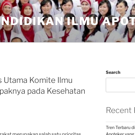
ENDIDIKAN ILMU APO
Search
 Utama Komite Ilmu
paknya pada Kesehatan
Recent 
Tren Terbaru d
rakat merupakan salah satu prioritas
Apoteker yang 