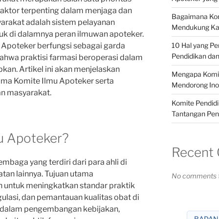
faktor terpenting dalam menjaga dan
Bagaimana Kom
rakat adalah sistem pelayanan
Mendukung Kar
suk di dalamnya peran ilmuwan apoteker.
u Apoteker berfungsi sebagai garda
10 Hal yang Pe
Pendidikan dan
hwa praktisi farmasi beroperasi dalam
pkan. Artikel ini akan menjelaskan
Mengapa Komit
ama Komite Ilmu Apoteker serta
Mendorong Inov
n masyarakat.
Komite Pendidi
Tantangan Pend
mu Apoteker?
Recent
mbaga yang terdiri dari para ahli di
atan lainnya. Tujuan utama
No comments t
h untuk meningkatkan standar praktik
gulasi, dan pemantauan kualitas obat di
an dalam pengembangan kebijakan,
BADAN