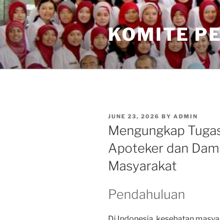
Skip
to
KOMITE P
content
POSTED
JUNE 23, 2026
BY
ADMIN
ON
Mengungkap Tugas
Apoteker dan Dam
Masyarakat
Pendahuluan
Di Indonesia, kesehatan masya