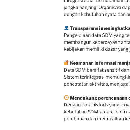
Integrasi data memudahkan 
jangka panjang. Organisasi d
dengan kebutuhan nyata dan ar
Transparansi meningkatkan
Pengelolaan data SDM yang te
membangun kepercayaan antar
kebijakan memiliki dasar yang
Keamanan informasi menjad
Data SDM bersifat sensitif da
Sistem terintegrasi memungkin
pencatatan aktivitas, menjaga
Mendukung perencanaan or
Dengan data historis yang len
kebutuhan SDM secara lebih ak
perubahan dan memastikan kes