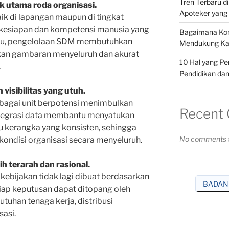
Tren Terbaru d
utama roda organisasi.
Apoteker yang 
aik di lapangan maupun di tingkat
kesiapan dan kompetensi manusia yang
Bagaimana Kom
itu, pengelolaan SDM membutuhkan
Mendukung Kar
an gambaran menyeluruh dan akurat
10 Hal yang Pe
.
Pendidikan dan
visibilitas yang utuh.
rbagai unit berpotensi menimbulkan
Recent
Integrasi data membantu menyatukan
tu kerangka yang konsisten, sehingga
No comments t
ndisi organisasi secara menyeluruh.
h terarah dan rasional.
 kebijakan tidak lagi dibuat berdasarkan
BADAN
tiap keputusan dapat ditopang oleh
tuhan tenaga kerja, distribusi
sasi.