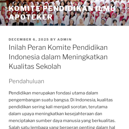
Skip
KOMITE PENDIDIKAN ILMU
to
APOTEKER
content
POSTED
DECEMBER 6, 2025
BY
ADMIN
ON
Inilah Peran Komite Pendidikan
Indonesia dalam Meningkatkan
Kualitas Sekolah
Pendahuluan
Pendidikan merupakan fondasi utama dalam
pengembangan suatu bangsa. Di Indonesia, kualitas
pendidikan sering kali menjadi sorotan, terutama
dalam upaya meningkatkan kesejahteraan dan
menciptakan sumber daya manusia yang berkualitas.
Salah satu lembaga yang berperan penting dalam hal