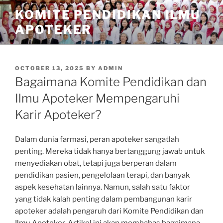
Skip
KOMITE PENDIDIKAN ILMU
to
APOTEKER
content
POSTED
OCTOBER 13, 2025
BY
ADMIN
ON
Bagaimana Komite Pendidikan dan
Ilmu Apoteker Mempengaruhi
Karir Apoteker?
Dalam dunia farmasi, peran apoteker sangatlah
penting. Mereka tidak hanya bertanggung jawab untuk
menyediakan obat, tetapi juga berperan dalam
pendidikan pasien, pengelolaan terapi, dan banyak
aspek kesehatan lainnya. Namun, salah satu faktor
yang tidak kalah penting dalam pembangunan karir
apoteker adalah pengaruh dari Komite Pendidikan dan